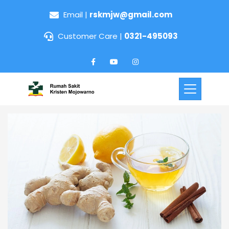
Email |
rskmjw@gmail.com
Customer Care |
0321-495093