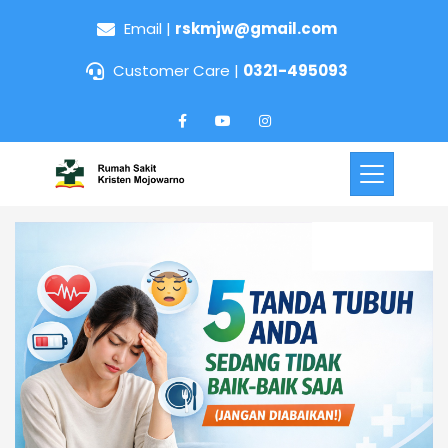
Email |
rskmjw@gmail.com
Customer Care |
0321-495093