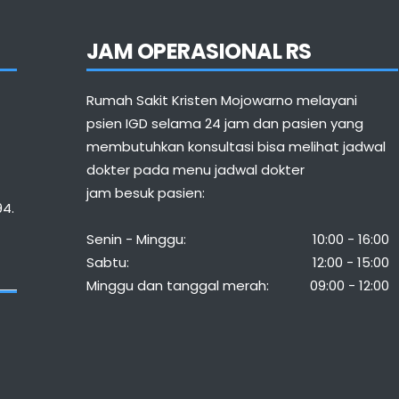
JAM OPERASIONAL RS
Rumah Sakit Kristen Mojowarno melayani
psien IGD selama 24 jam dan pasien yang
membutuhkan konsultasi bisa melihat jadwal
dokter pada menu jadwal dokter
jam besuk pasien:
94.
Senin - Minggu:
10:00 - 16:00
Sabtu:
12:00 - 15:00
Minggu dan tanggal merah:
09:00 - 12:00