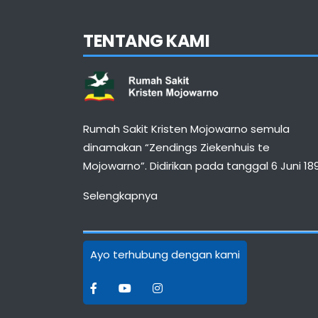
TENTANG KAMI
Rumah Sakit Kristen Mojowarno semula
dinamakan “Zendings Ziekenhuis te
Mojowarno”. Didirikan pada tanggal 6 Juni 18
Selengkapnya
Ayo terhubung dengan kami