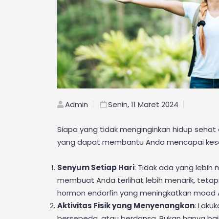
Admin
Senin, 11 Maret 2024
Siapa yang tidak menginginkan hidup sehat 
yang dapat membantu Anda mencapai keseh
Senyum Setiap Hari
: Tidak ada yang lebi
membuat Anda terlihat lebih menarik, teta
hormon endorfin yang meningkatkan mood 
Aktivitas Fisik yang Menyenangkan
: Laku
bersepeda, atau berdansa. Bukan hanya bai